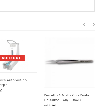
SOLD OUT
utore Automatico
arpe
00
Pu
Pinzetta A Molla Con Punte
10
Finissime 040/5 USAG
€