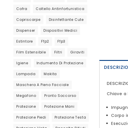
Cofra
Coltello Antinfortunistica
Copriscarpe
Disinfettante Cute
Dispenser
Dispositivi Medici
Estintore
Ffp2
Ffp3
Film Estensibile
Filtri
Giraviti
Igiene
Indumento Di Protezione
DESCRIZI
Lampada
Makita
DESCRIZI
Maschera A Pieno Facciale
Chiave a
Megafono
Pronto Soccorso
Protezione
Protezione Mani
Impugn
Corpo i
Protezione Piedi
Protezione Testa
Esecuz