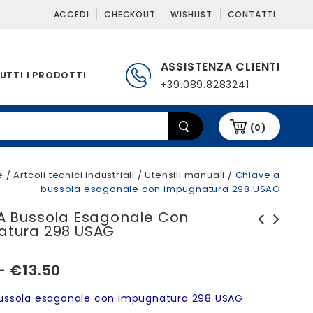
ACCEDI
CHECKOUT
WISHLIST
CONTATTI
ASSISTENZA CLIENTI
UTTI I PRODOTTI
+39.089.8283241
(0)
e
/
Artcoli tecnici industriali
/
Utensili manuali
/
Chiave a
bussola esagonale con impugnatura 298 USAG
A Bussola Esagonale Con
atura 298 USAG
Chiavi flessibile a bussola
Chiave regolabile a rullino
esagonale con impugnatura
294 A USAG
–
€
13.50
298 SN 8 mm USAG
ussola esagonale con impugnatura 298 USAG