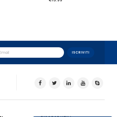
€
13.99
.