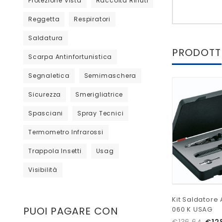
Protezione Vista
Raccolta Rifiuti
Reggetta
Respiratori
Saldatura
PRODOTTI
Scarpa Antinfortunistica
Segnaletica
Semimaschera
Sicurezza
Smerigliatrice
Spasciani
Spray Tecnici
Termometro Infrarossi
Trappola Insetti
Usag
Visibilità
Kit Saldatore
PUOI PAGARE CON
060 K USAG