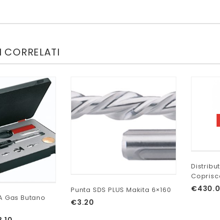
 CORRELATI
Distrib
Coprisc
€
430.
Punta SDS PLUS Makita 6×160
 A Gas Butano
€
3.20