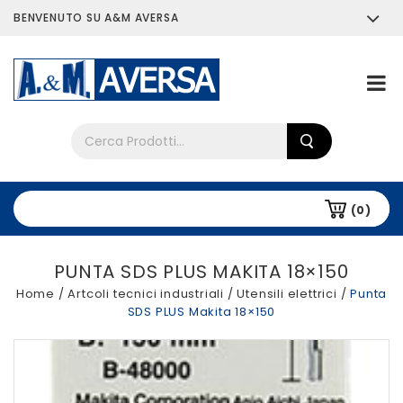
BENVENUTO SU A&M AVERSA
Chi siamo
Tutti i prodotti
(0)
PUNTA SDS PLUS MAKITA 18×150
Home
/
Artcoli tecnici industriali
/
Utensili elettrici
/
Punta
SDS PLUS Makita 18×150