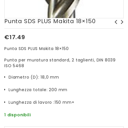
Punta SDS PLUS Makita 18×150
Punta SDS PLUS Makita
Punta SDS PLUS Makita
€
17.49
12x160
10x160
Punta SDS PLUS Makita 18×150
Punta per muratura standard, 2 taglienti, DIN 8039
ISO 5468
Diametro (D): 18,0 mm
Lunghezza totale: 200 mm
Lunghezza di lavoro :150 mm+
1 disponibili