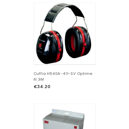
Cuffia H540A-411-SV Optime
III 3M
€
34.20