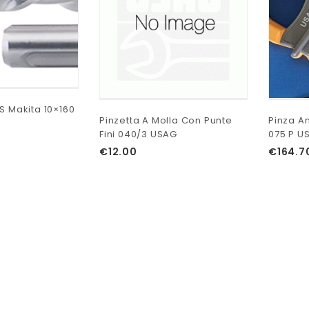
S Makita 10×160
Pinzetta A Molla Con Punte
Pinza A
Fini 040/3 USAG
075 P U
€
12.00
€
164.7