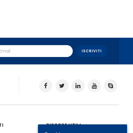
.
TI
RISORSE UTILI