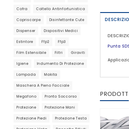
Cofra
Coltello Antinfortunistica
DESCRIZI
Copriscarpe
Disinfettante Cute
Dispenser
Dispositivi Medici
DESCRIZI
Estintore
Ffp2
Ffp3
Punta SDS
Film Estensibile
Filtri
Giraviti
Applicazi
Igiene
Indumento Di Protezione
Lampada
Makita
Maschera A Pieno Facciale
PRODOTTI
Megafono
Pronto Soccorso
Protezione
Protezione Mani
Protezione Piedi
Protezione Testa