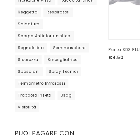
Protezione Vista
Raccolta Rifiuti
Reggetta
Respiratori
Saldatura
Scarpa Antinfortunistica
Segnaletica
Semimaschera
Punta SDS PLU
€
4.50
Sicurezza
Smerigliatrice
Spasciani
Spray Tecnici
Termometro Infrarossi
Trappola Insetti
Usag
Visibilità
PUOI PAGARE CON