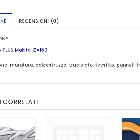
ONE
RECENSIONI (0)
ONE
 PLUS Makita 12×160
one: muratura, calcestruzzo, truciolato rivestito, pannelli i
 CORRELATI