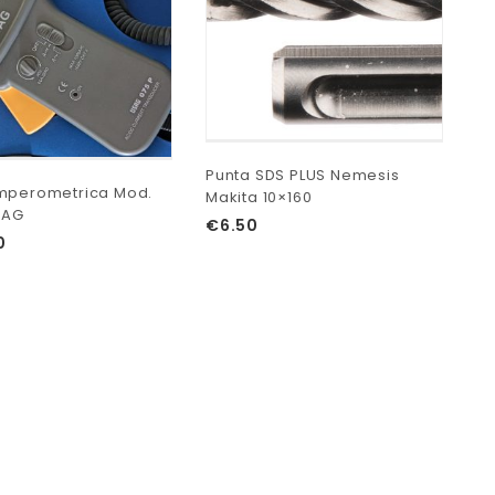
Pu
Ma
Punta SDS PLUS Nemesis
mperometrica Mod.
€
Makita 10×160
SAG
€
6.50
0