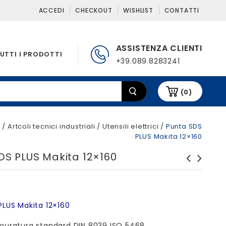
ACCEDI
CHECKOUT
WISHLIST
CONTATTI
ASSISTENZA CLIENTI
UTTI I PRODOTTI
+39.089.8283241
(0)
e
/
Artcoli tecnici industriali
/
Utensili elettrici
/
Punta SDS
PLUS Makita 12×160
DS PLUS Makita 12×160
Punta SDS PLUS Nemesis
Punta SDS PLUS Makita
Makita 12x160
18x150
PLUS Makita 12×160
muratura standard DIN 8039 ISO 5468