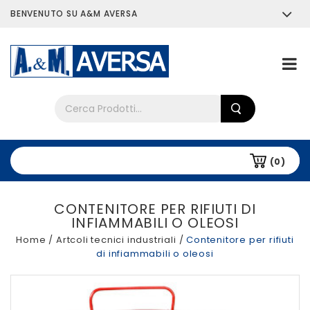
BENVENUTO SU A&M AVERSA
Chi siamo
Tutti i prodotti
(0)
CONTENITORE PER RIFIUTI DI
INFIAMMABILI O OLEOSI
Home
/
Artcoli tecnici industriali
/
Contenitore per rifiuti
di infiammabili o oleosi