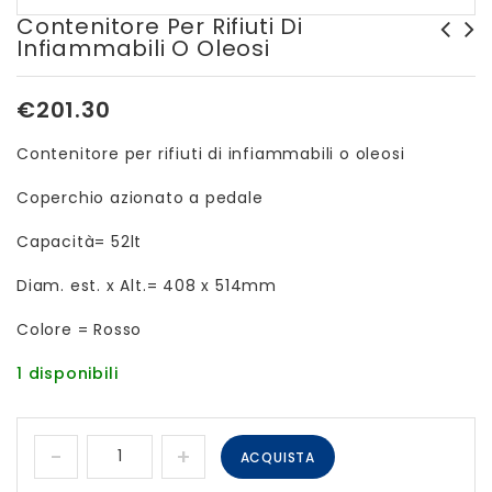
Contenitore Per Rifiuti Di
Infiammabili O Oleosi
Contenitore erogatore
Trappola elettroluminosa
polietilene
per insetti volatili
€
201.30
Contenitore per rifiuti di infiammabili o oleosi
Coperchio azionato a pedale
Capacità= 52lt
Diam. est. x Alt.= 408 x 514mm
Colore = Rosso
1 disponibili
ACQUISTA