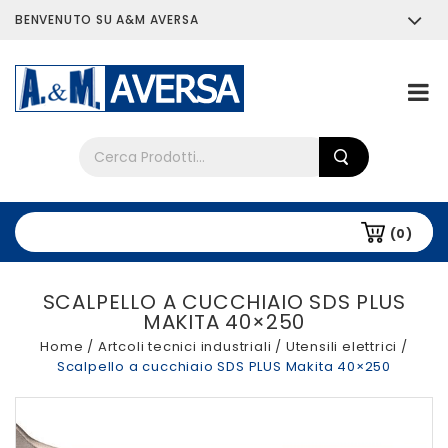
BENVENUTO SU A&M AVERSA
Chi siamo
Tutti i prodotti
(0)
SCALPELLO A CUCCHIAIO SDS PLUS
MAKITA 40×250
Home
/
Artcoli tecnici industriali
/
Utensili elettrici
/
Scalpello a cucchiaio SDS PLUS Makita 40×250