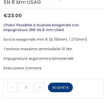
SN 8 Mm USAG
con impugnatura 299 USAG
con impugnatura 298 USAG
€
23.00
Chiavi flessibile a bussola esagonale con
impugnatura 298 SN 8 mm USAG
bocca esagonale mm 8 (b 155mm, l 270mm)
Torsione massima ammissibile 10 Nm
Impugnatura ergonomica bimateriale
Esecuzione cromata
ACQUISTA