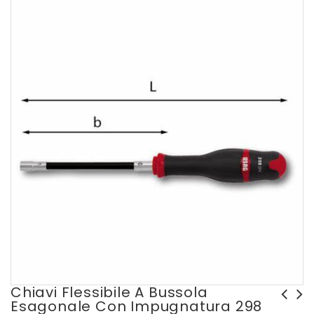
Chiavi Flessibile A Bussola
Esagonale Con Impugnatura 298
Chiave a bussola esagonale
Chiave a bussola esagonale