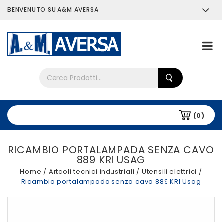
BENVENUTO SU A&M AVERSA
Chi siamo
Tutti i prodotti
(0)
RICAMBIO PORTALAMPADA SENZA CAVO
889 KRI USAG
Home
/
Artcoli tecnici industriali
/
Utensili elettrici
/
Ricambio portalampada senza cavo 889 KRI Usag