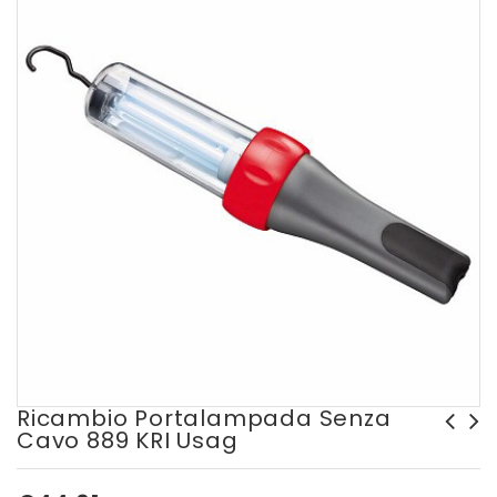
Ricambio Portalampada Senza
Cavo 889 KRI Usag
Lampada portatile 889 AN
Rotolo di carta abrasiva
Usag
P...60 C Flexovit