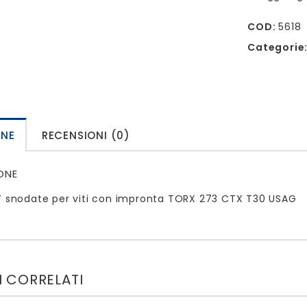
COD:
5618
Categorie
ONE
RECENSIONI (0)
ONE
T snodate per viti con impronta TORX 273 CTX T30 USAG
 CORRELATI