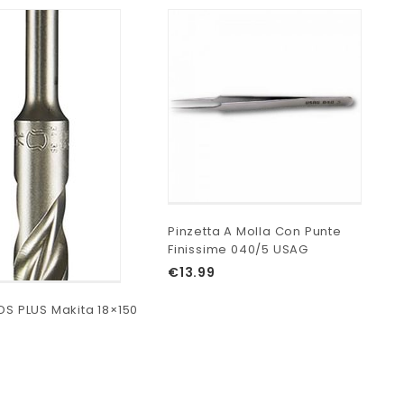
Pinzetta A Molla Con Punte
Tr
Finissime 040/5 USAG
11
€
13.99
€
DS PLUS Makita 18×150