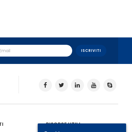
.
TI
RISORSE UTILI