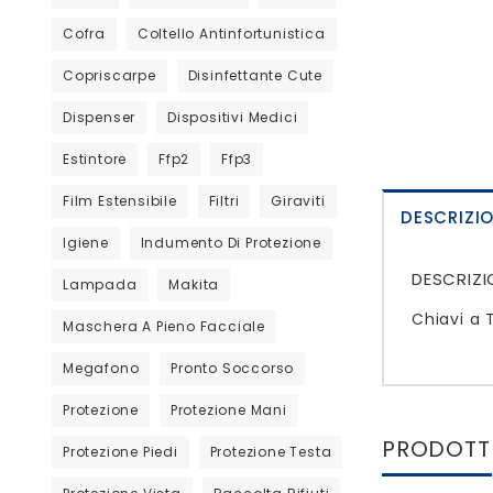
Cofra
Coltello Antinfortunistica
Copriscarpe
Disinfettante Cute
Dispenser
Dispositivi Medici
Estintore
Ffp2
Ffp3
Film Estensibile
Filtri
Giraviti
DESCRIZI
Igiene
Indumento Di Protezione
DESCRIZI
Lampada
Makita
Chiavi a 
Maschera A Pieno Facciale
Megafono
Pronto Soccorso
Protezione
Protezione Mani
PRODOTTI
Protezione Piedi
Protezione Testa