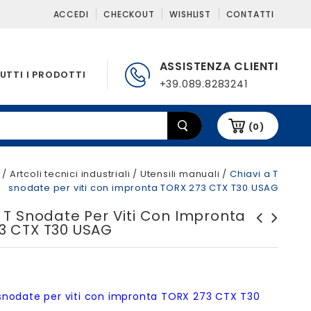
ACCEDI
CHECKOUT
WISHLIST
CONTATTI
ASSISTENZA CLIENTI
UTTI I PRODOTTI
+39.089.8283241
(0)
/
Artcoli tecnici industriali
/
Utensili manuali
/
Chiavi a T
snodate per viti con impronta TORX 273 CTX T30 USAG
A T Snodate Per Viti Con Impronta
3 CTX T30 USAG
Chiavi a T snodate con
Chiavi a T semplici con
bocca esagonale 276 CE USAG
bocca esagonale 275 USAG
 snodate per viti con impronta TORX 273 CTX T30