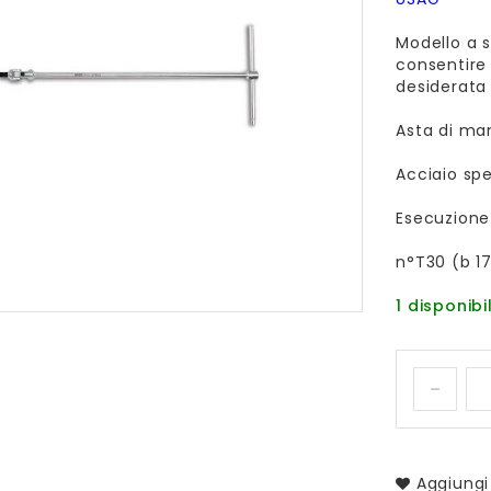
Modello a s
consentire 
desiderata
Asta di man
Acciaio sp
Esecuzione
n°T30 (b 1
1 disponibil
Aggiungi 