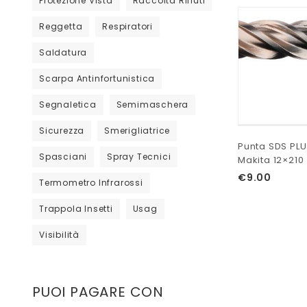
Protezione Vista
Raccolta Rifiuti
Reggetta
Respiratori
Saldatura
Scarpa Antinfortunistica
Segnaletica
Semimaschera
Sicurezza
Smerigliatrice
Punta SDS PL
Spasciani
Spray Tecnici
Makita 12×210
€
9.00
Termometro Infrarossi
Trappola Insetti
Usag
Visibilità
PUOI PAGARE CON