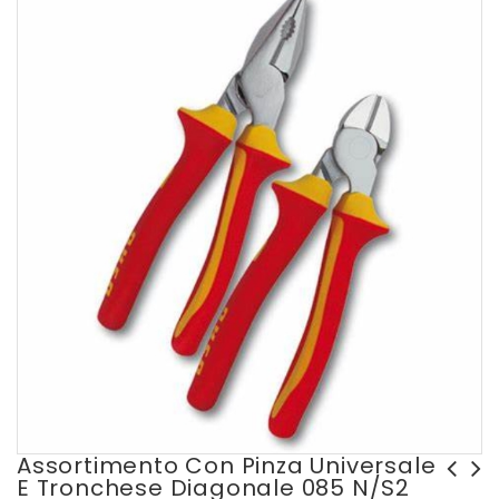
Assortimento Con Pinza Universale
E Tronchese Diagonale 085 N/S2
Tronchese a tagliente
Pinze universali isolanti