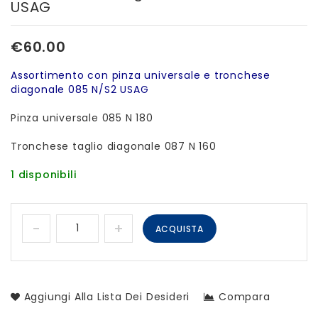
USAG
diagonale 087 N USAG
085 N da 180mm USAG
€
60.00
Assortimento con pinza universale e tronchese
diagonale 085 N/S2 USAG
Pinza universale 085 N 180
Tronchese taglio diagonale 087 N 160
1 disponibili
ACQUISTA
Aggiungi Alla Lista Dei Desideri
Compara