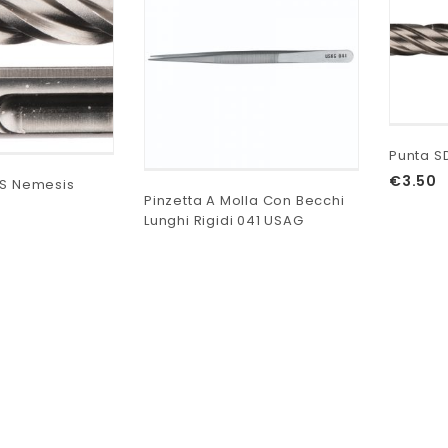
Punta S
€
3.50
US Nemesis
Pinzetta A Molla Con Becchi
Lunghi Rigidi 041 USAG