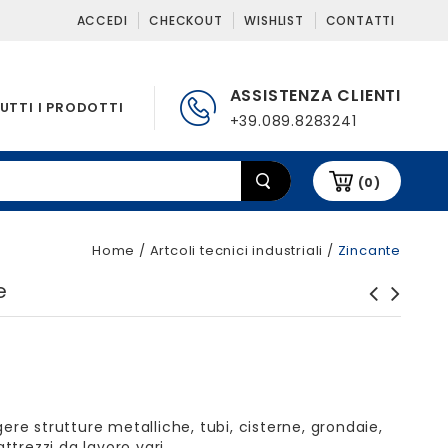
ACCEDI
CHECKOUT
WISHLIST
CONTATTI
ASSISTENZA CLIENTI
UTTI I PRODOTTI
+39.089.8283241
(0)
Home
/
Artcoli tecnici industriali
/
Zincante
e
Antiadesivo non siliconico
Spray 3M
ere strutture metalliche, tubi, cisterne, grondaie,
attrezzi da lavoro vari.