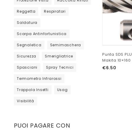
Protezione Vista
Raccolta Rifiuti
Reggetta
Respiratori
Saldatura
Scarpa Antinfortunistica
Segnaletica
Semimaschera
Punta SDS PL
Sicurezza
Smerigliatrice
Makita 10×160
€
6.50
Spasciani
Spray Tecnici
Termometro Infrarossi
Trappola Insetti
Usag
Visibilità
PUOI PAGARE CON