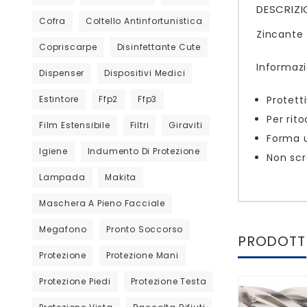
DESCRIZI
Cofra
Coltello Antinfortunistica
Zincante
Copriscarpe
Disinfettante Cute
Informazi
Dispenser
Dispositivi Medici
Estintore
Ffp2
Ffp3
Protett
Per rit
Film Estensibile
Filtri
Giraviti
Forma u
Igiene
Indumento Di Protezione
Non scr
Lampada
Makita
Maschera A Pieno Facciale
Megafono
Pronto Soccorso
PRODOTTI
Protezione
Protezione Mani
Protezione Piedi
Protezione Testa