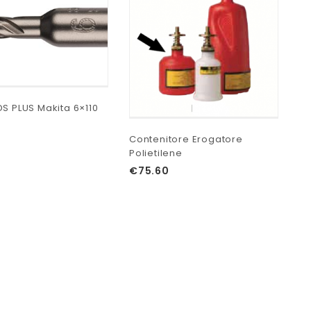
Pu
€
DS PLUS Makita 6×110
Contenitore Erogatore
Polietilene
€
75.60