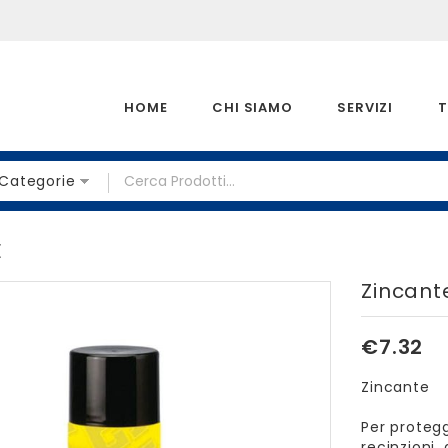
HOME
CHI SIAMO
SERVIZI
T
 Categorie
E
Zincant
€
7.32
Zincante
Per protegg
recinzioni, 