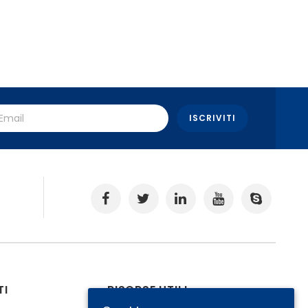
.
TI
RISORSE UTILI