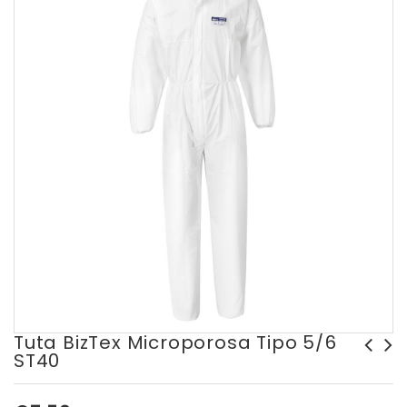
Tuta BizTex Microporosa Tipo 5/6
ST40
Filtri antiparticolato 2135
P3R 3M