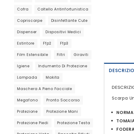
Cofra
Coltello Antinfortunistica
Copriscarpe
Disinfettante Cute
Dispenser
Dispositivi Medici
Estintore
Ffp2
Ffp3
Film Estensibile
Filtri
Giraviti
Igiene
Indumento Di Protezione
DESCRIZI
Lampada
Makita
DESCRIZI
Maschera A Pieno Facciale
Scarpa Un
Megafono
Pronto Soccorso
Protezione
Protezione Mani
NORMA
TOMAIA
Protezione Piedi
Protezione Testa
FODERA