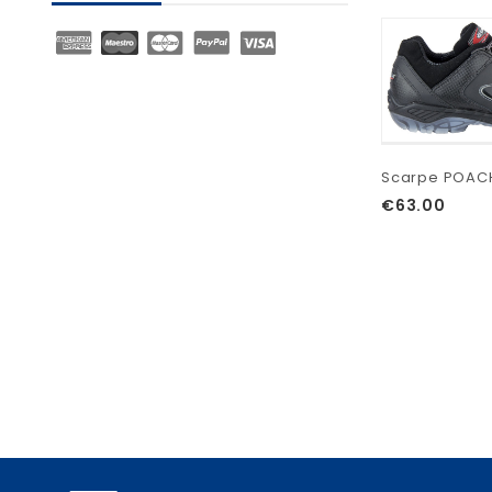
Scarpe POACH
€
63.00