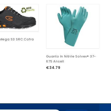
Mega S3 SRC Cofra
Guanto In Nitrile Solvex® 37-
675 Ansell
Ca
€
34.79
60
€