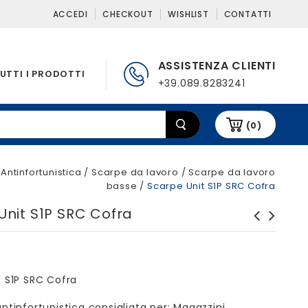
ACCEDI
CHECKOUT
WISHLIST
CONTATTI
ASSISTENZA CLIENTI
UTTI I PRODOTTI
+39.089.8283241
(0)
/
Antinfortunistica
/
Scarpe da lavoro
/
Scarpe da lavoro
basse
/
Scarpe Unit S1P SRC Cofra
Unit S1P SRC Cofra
t S1P SRC Cofra
ntinfortunistica consigliata per: Magazzini,