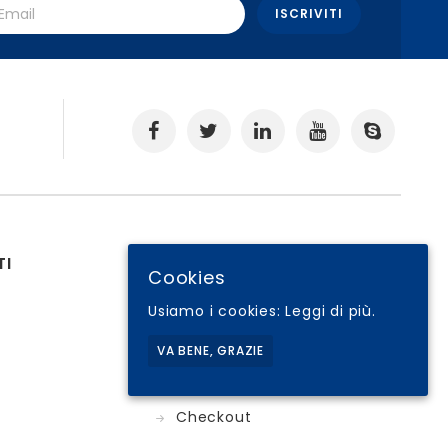
.
TI
RISORSE UTILI
Cookies
Il tuo Account
Usiamo i cookies:
Leggi di più.
Condizioni di Vendita
VA BENE, GRAZIE
Cookie Policy
I tuoi Ordini
Checkout