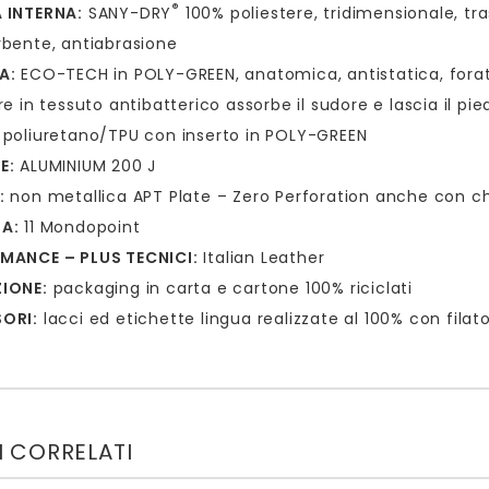
®
 INTERNA:
SANY-DRY
100% poliestere, tridimensionale, tr
bente, antiabrasione
A:
ECO-TECH in POLY-GREEN, anatomica, antistatica, forata
re in tessuto antibatterico assorbe il sudore e lascia il p
poliuretano/TPU con inserto in POLY-GREEN
E:
ALUMINIUM 200 J
:
non metallica APT Plate – Zero Perforation anche con 
A:
11 Mondopoint
MANCE – PLUS TECNICI:
Italian Leather
IONE:
packaging in carta e cartone 100% riciclati
ORI:
lacci ed etichette lingua realizzate al 100% con filato 
 CORRELATI