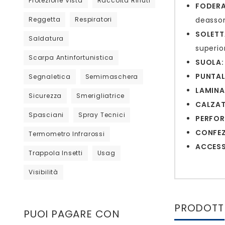
Protezione Vista
Raccolta Rifiuti
FODERA
Reggetta
Respiratori
deassor
SOLETT
Saldatura
superio
Scarpa Antinfortunistica
SUOLA:
PUNTAL
Segnaletica
Semimaschera
LAMINA
Sicurezza
Smerigliatrice
CALZAT
Spasciani
Spray Tecnici
PERFOR
CONFEZ
Termometro Infrarossi
ACCESS
Trappola Insetti
Usag
Visibilità
PRODOTTI
PUOI PAGARE CON