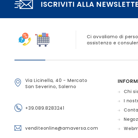
ISCRIVITI ALLA NEWSLETT
Ci avvaliamo di perso
assistenza e consulen
Via Licinella, 40 - Mercato
INFORM
San Severino, Salerno
Chi s
I nostr
+39.089.8283241
Conta
Negoz
venditeonline@amaversa.com
Webm