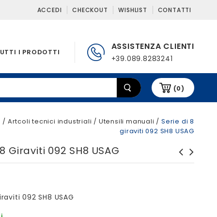
ACCEDI
CHECKOUT
WISHLIST
CONTATTI
ASSISTENZA CLIENTI
UTTI I PRODOTTI
+39.089.8283241
(0)
e
/
Artcoli tecnici industriali
/
Utensili manuali
/
Serie di 8
giraviti 092 SH8 USAG
 8 Giraviti 092 SH8 USAG
Assortimento pinze 150 A/S3
Usag
giraviti 092 SH8 USAG
i