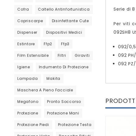
Serie di 
Cofra
Coltello Antinfortunistica
Copriscarpe
Disinfettante Cute
Per viti 
092SH8 
Dispenser
Dispositivi Medici
Estintore
Ffp2
Ffp3
092/0,5
092 PH/
Film Estensibile
Filtri
Giraviti
092 PZ/
Igiene
Indumento Di Protezione
Lampada
Makita
Maschera A Pieno Facciale
PRODOTTI
Megafono
Pronto Soccorso
Protezione
Protezione Mani
Protezione Piedi
Protezione Testa