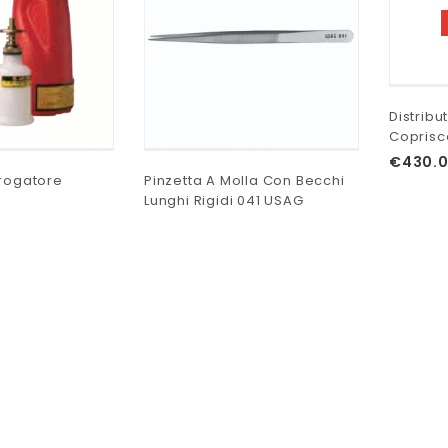
Distrib
Coprisc
€
430.
Erogatore
Pinzetta A Molla Con Becchi
Lunghi Rigidi 041 USAG