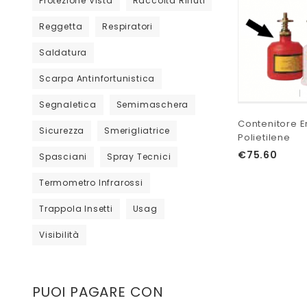
Protezione Vista
Raccolta Rifiuti
Reggetta
Respiratori
Saldatura
Scarpa Antinfortunistica
Segnaletica
Semimaschera
Contenitore 
Sicurezza
Smerigliatrice
Polietilene
€
75.60
Spasciani
Spray Tecnici
Termometro Infrarossi
Trappola Insetti
Usag
Visibilità
PUOI PAGARE CON