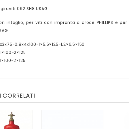
8 giraviti 092 SH8 USAG
con intaglio, per viti con impronta a croce PHILLIPS e p
USAG
x3x75-0,8x4x100-1×5,5×125-1,2×6,5×150
1×100-2×125
1×100-2×125
 CORRELATI