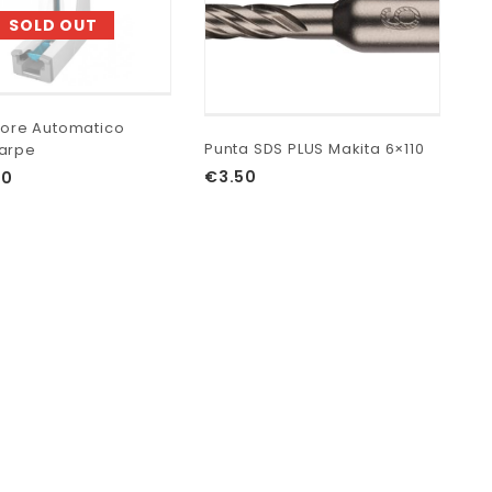
SOLD OUT
utore Automatico
Punta SDS PLUS Makita 6×110
arpe
€
3.50
00
Pu
€