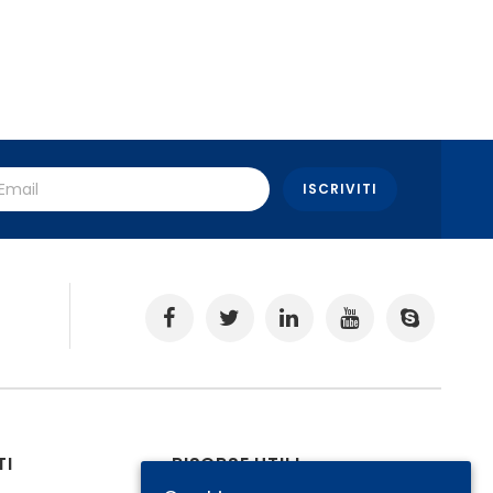
.
TI
RISORSE UTILI