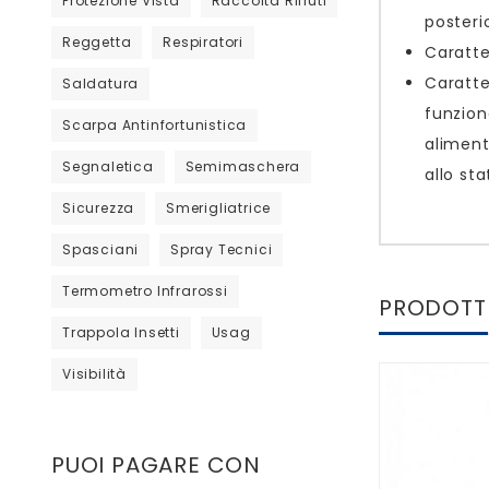
Protezione Vista
Raccolta Rifiuti
posterio
Reggetta
Respiratori
Caratte
Caratte
Saldatura
funzion
Scarpa Antinfortunistica
aliment
Segnaletica
Semimaschera
allo sta
Sicurezza
Smerigliatrice
Spasciani
Spray Tecnici
Termometro Infrarossi
PRODOTTI
Trappola Insetti
Usag
Visibilità
PUOI PAGARE CON