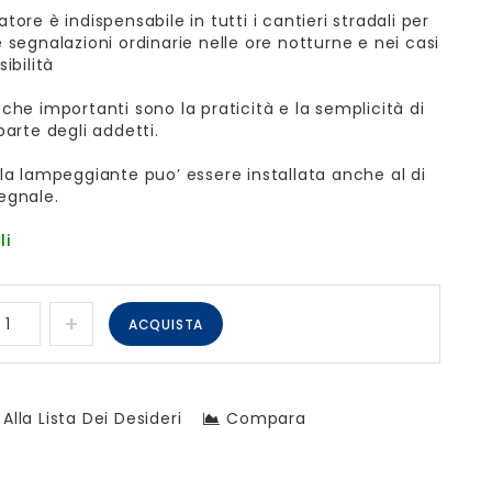
atore è indispensabile in tutti i cantieri stradali per
e segnalazioni ordinarie nelle ore notturne e nei casi
sibilità
iche importanti sono la praticità e la semplicità di
 parte degli addetti.
lla lampeggiante puo’ essere installata anche al di
egnale.
li
ACQUISTA
Alla Lista Dei Desideri
Compara