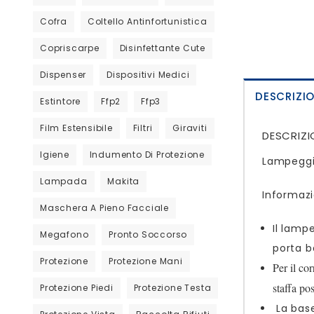
Cofra
Coltello Antinfortunistica
Copriscarpe
Disinfettante Cute
Dispenser
Dispositivi Medici
DESCRIZI
Estintore
Ffp2
Ffp3
Film Estensibile
Filtri
Giraviti
DESCRIZI
Igiene
Indumento Di Protezione
Lampeggia
Lampada
Makita
Informazi
Maschera A Pieno Facciale
Il lamp
Megafono
Pronto Soccorso
porta b
Protezione
Protezione Mani
Per il co
staffa po
Protezione Piedi
Protezione Testa
La base 