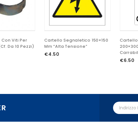
 Con Viti Per
Cartello Segnaletico 150×150
Cartell
cf. Da 10 Pezzi)
Mm “Alta Tensione”
200×30
Carrabi
€
4.50
€
6.50
ER