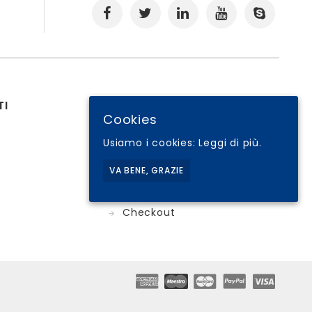
.
TI
RISORSE UTILI
Cookies
Il tuo Account
Usiamo i cookies:
Leggi di più.
Condizioni di Vendita
Cookie Policy
VA BENE, GRAZIE
I tuoi Ordini
Checkout