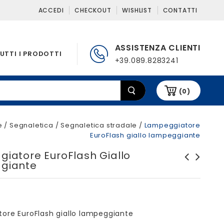
ACCEDI
CHECKOUT
WISHLIST
CONTATTI
ASSISTENZA CLIENTI
UTTI I PRODOTTI
+39.089.8283241
(0)
e
/
Segnaletica
/
Segnaletica stradale
/
Lampeggiatore
EuroFlash giallo lampeggiante
iatore EuroFlash Giallo
giante
Lampeggiatore Euroflash
Bandiera segnaletica
rosso fisso
fluorescente con manico in
alluminio
ore EuroFlash giallo lampeggiante