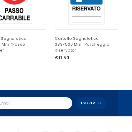
o Segnaletico
Cartello Segnaletico
Ca
0 Mm “Passo
333×500 Mm “Parcheggio
Mm
le”
Riservato”
€
€
11.50