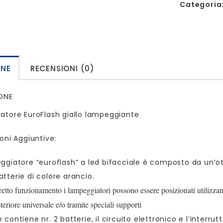
Categoria
ONE
RECENSIONI (0)
ONE
tore EuroFlash giallo lampeggiante
oni Aggiuntive:
eggiatore “euroflash” a led bifacciale è composto da un’
atterie di colore arancio.
rretto funzionamento i lampeggiatori possono essere posizionati utilizzan
steriore universale e/o tramite speciali supporti
contiene nr. 2 batterie, il circuito elettronico e l’interrut