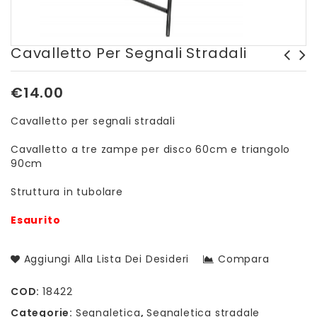
Cavalletto Per Segnali Stradali
Pantalone da lavoro Worker
€
14.00
Summer
Cavalletto per segnali stradali
Cavalletto a tre zampe per disco 60cm e triangolo
90cm
Struttura in tubolare
Esaurito
Aggiungi Alla Lista Dei Desideri
Compara
COD:
18422
Categorie:
Segnaletica
,
Segnaletica stradale