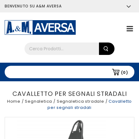
BENVENUTO SU A&M AVERSA
Chi siamo
Tutti i prodotti
(0)
CAVALLETTO PER SEGNALI STRADALI
Home
/
Segnaletica
/
Segnaletica stradale
/
Cavalletto
per segnali stradali