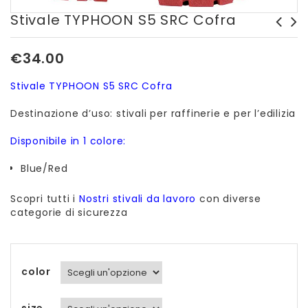
Stivale TYPHOON S5 SRC Cofra
Semimaschera Duetta a
Transpallet Gs/Basic 22S4
€
34.00
doppia cartuccia Spasciani
1150x525
Stivale TYPHOON S5 SRC Cofra
Destinazione d’uso: stivali per raffinerie e per l’edilizia
Disponibile in 1 colore:
Blue/Red
Scopri tutti i
Nostri stivali da lavoro
con diverse
categorie di sicurezza
color
size