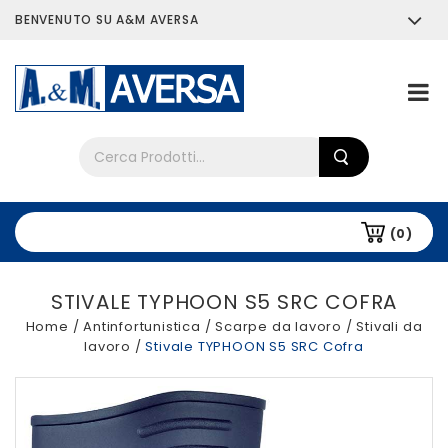
BENVENUTO SU A&M AVERSA
Chi siamo
Tutti i prodotti
(0)
STIVALE TYPHOON S5 SRC COFRA
Home
/
Antinfortunistica
/
Scarpe da lavoro
/
Stivali da
lavoro
/
Stivale TYPHOON S5 SRC Cofra