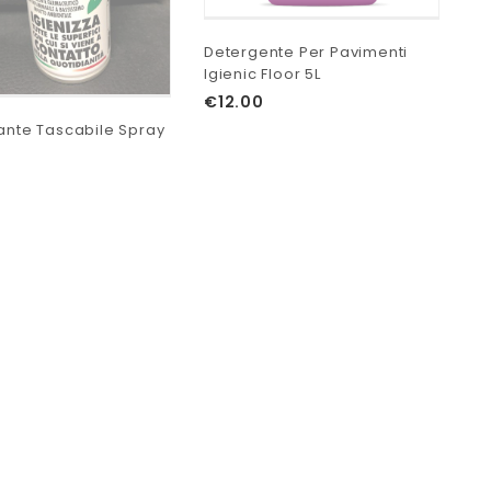
Detergente Per Pavimenti
Igienic Floor 5L
€
12.00
zante Tascabile Spray
Di
Di
€