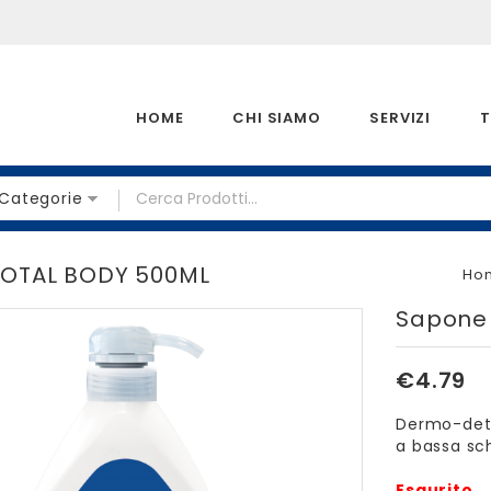
HOME
CHI SIAMO
SERVIZI
T
 Categorie
TOTAL BODY 500ML
Ho
Sapone 
€
4.79
Dermo-dete
a bassa sc
Esaurito