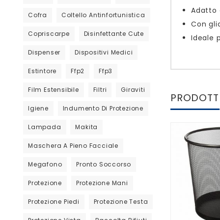
Adatto a
Cofra
Coltello Antinfortunistica
Con gli
Copriscarpe
Disinfettante Cute
Ideale 
Dispenser
Dispositivi Medici
Estintore
Ffp2
Ffp3
Film Estensibile
Filtri
Giraviti
PRODOTTI
Igiene
Indumento Di Protezione
Lampada
Makita
Maschera A Pieno Facciale
Megafono
Pronto Soccorso
Protezione
Protezione Mani
Protezione Piedi
Protezione Testa