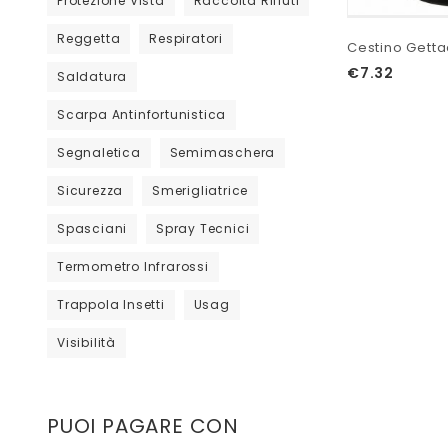
Protezione Vista
Raccolta Rifiuti
Reggetta
Respiratori
Cestino Getta
€
7.32
Saldatura
Scarpa Antinfortunistica
Segnaletica
Semimaschera
Sicurezza
Smerigliatrice
Spasciani
Spray Tecnici
Termometro Infrarossi
Trappola Insetti
Usag
Visibilità
PUOI PAGARE CON