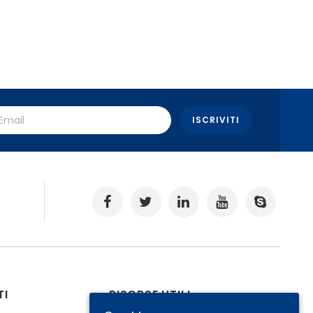
.
TI
RISORSE UTILI