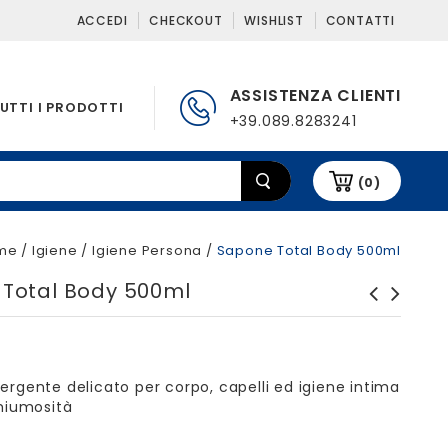
ACCEDI
CHECKOUT
WISHLIST
CONTATTI
ASSISTENZA CLIENTI
UTTI I PRODOTTI
+39.089.8283241
(0)
me
/
Igiene
/
Igiene Persona
/
Sapone Total Body 500ml
Total Body 500ml
Detergente per acciaio
Idropulitrice LVR5 PLUS 150
Steelpro S7 500ml
DIGITAL
rgente delicato per corpo, capelli ed igiene intima
hiumosità