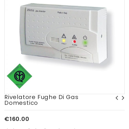
Rivelatore Fughe Di Gas
Domestico
Rilevatore monossido di
carbonio
€
160.00