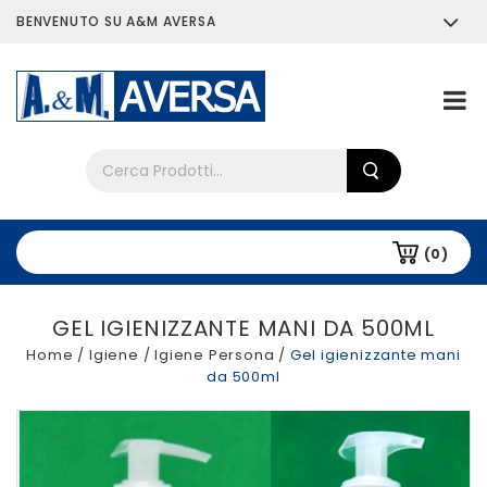
BENVENUTO SU A&M AVERSA
Chi siamo
Tutti i prodotti
(0)
GEL IGIENIZZANTE MANI DA 500ML
Home
/
Igiene
/
Igiene Persona
/
Gel igienizzante mani
da 500ml