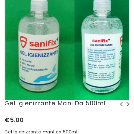
Gel Igienizzante Mani Da 500ml
Crema in silicone per
€
5.00
calzature in pelle
Gel igienizzante mani da 500ml