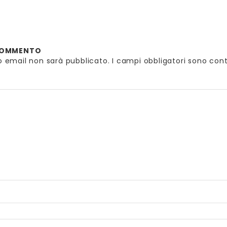
 COMMENTO
zzo email non sarà pubblicato.
I campi obbligatori sono con