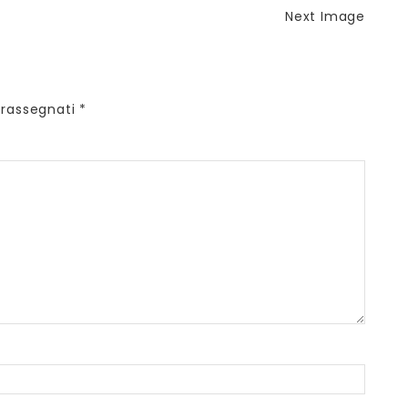
Next Image
trassegnati
*