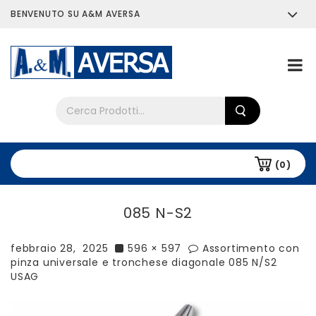
BENVENUTO SU A&M AVERSA
Chi siamo
Tutti i prodotti
(0)
085 N-S2
febbraio 28, 2025
596 × 597
Assortimento con
pinza universale e tronchese diagonale 085 N/S2
USAG