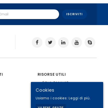
.
TI
RISORSE UTILI
Il tuo Account
Cookies
Condizioni di Vendita
Cookie Policy
Usiamo i cookies:
Leggi di più.
I tuoi Ordini
VA BENE, GRAZIE