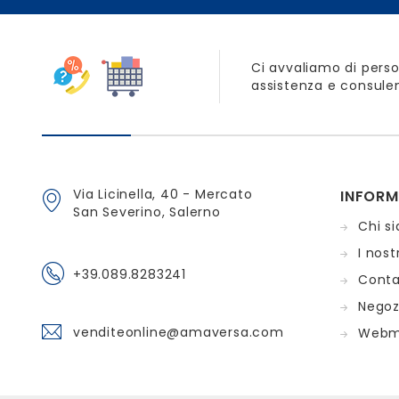
Ci avvaliamo di perso
assistenza e consulen
Via Licinella, 40 - Mercato
INFORM
San Severino, Salerno
Chi s
I nostr
+39.089.8283241
Conta
Negoz
venditeonline@amaversa.com
Webm