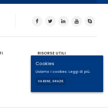
.
TI
RISORSE UTILI
Il tuo Account
Cookies
Condizioni di Vendita
Usiamo i cookies:
Leggi di più.
Cookie Policy
VA BENE, GRAZIE
I tuoi Ordini
Checkout